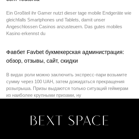
Ein Großteil ihr Gamer nutzt dieser tage mobile Endgeräte wie
gleichfalls Smartphones und Tablets, damit unser
Angeschlossen Casinos anzusteuern. Das gutes mobiles
Kasino erkennst du
Фавбет Favbet букмекерская администрация:
обзор, отзывы, сайт, скидки
В видах роли можно заключить экспресс-пари возьмите
сумму через 100 UAH, затем дожидаться прекращения
розыгрыша. Призы выдаются только ситуаций геймерам
из наиболее крупными призами, ну