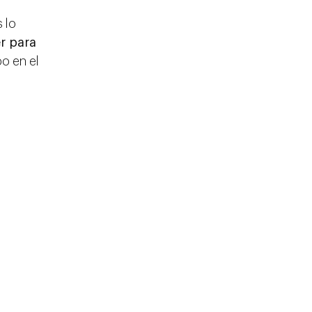
 lo
r para
o en el