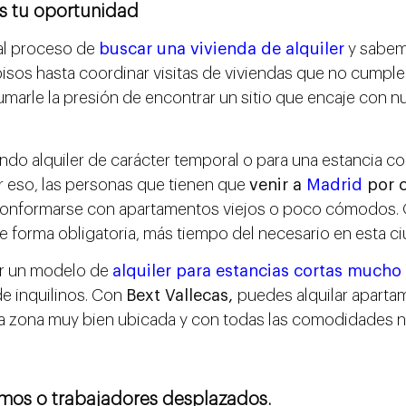
 es tu oportunidad
al proceso de
buscar una vivienda de alquiler
y sabem
isos hasta coordinar visitas de viviendas que no cumple
umarle la presión de encontrar un sitio que encaje con n
do alquiler de carácter temporal o para una estancia cor
r eso, las personas que tienen que
venir a
Madrid
por c
conformarse con apartamentos viejos o poco cómodos. O
e forma obligatoria, más tiempo del necesario en esta ci
ar un modelo de
alquiler para estancias cortas mucho 
e inquilinos. Con
Bext Vallecas,
puedes alquilar apart
a zona muy bien ubicada y con todas las comodidades n
omos o trabajadores desplazados.