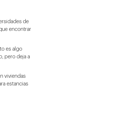
versidades de
 que encontrar
to es algo
o, pero deja a
n viviendas
ara estancias