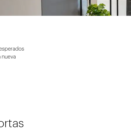
esperados
 nueva
ortas