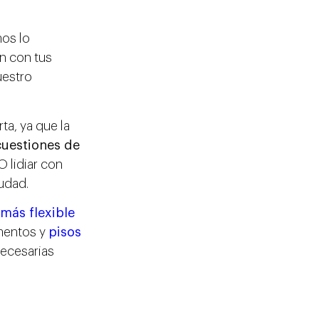
os lo
n con tus
uestro
ta, ya que la
uestiones de
 lidiar con
udad.
más flexible
amentos y
pisos
ecesarias