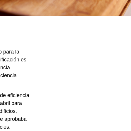
o para la
ificación es
encia
iciencia
de eficiencia
abril para
ificios,
 se aprobaba
cios.