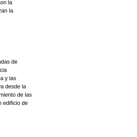
on la
zan la
endas de
cia
a y las
va desde la
miento de las
 edificio de