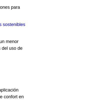
iones para
s sostenibles
e un menor
s del uso de
aplicación
e confort en