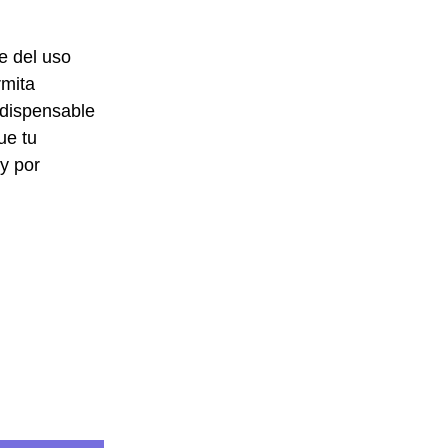
e del uso
rmita
indispensable
ue tu
y por