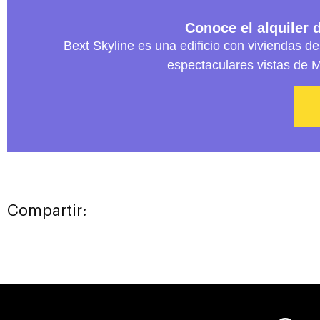
Conoce el alquiler 
Bext Skyline es una edificio con viviendas de
espectaculares vistas de 
Compartir: