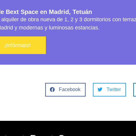
de Bext Space en Madrid, Tetuán
 alquiler de obra nueva de 1, 2 y 3 dormitorios con terra
Madrid y modernas y luminosas estancias.
¡Infórmate!
Facebook
Twitter