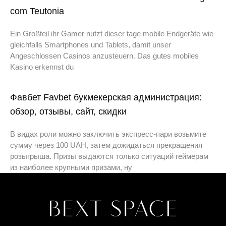
com Teutonia
Ein Großteil ihr Gamer nutzt dieser tage mobile Endgeräte wie
gleichfalls Smartphones und Tablets, damit unser
Angeschlossen Casinos anzusteuern. Das gutes mobiles
Kasino erkennst du
Фавбет Favbet букмекерская администрация:
обзор, отзывы, сайт, скидки
В видах роли можно заключить экспресс-пари возьмите
сумму через 100 UAH, затем дожидаться прекращения
розыгрыша. Призы выдаются только ситуаций геймерам
из наиболее крупными призами, ну