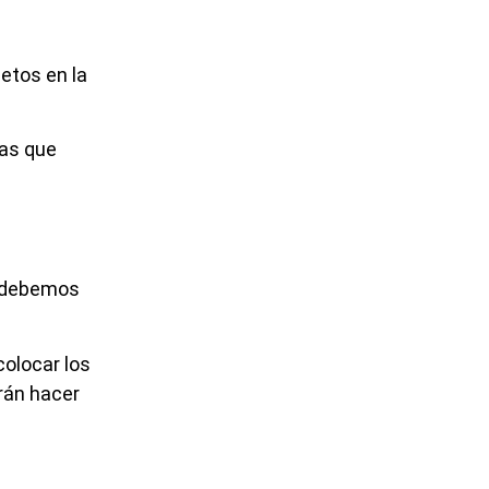
jetos en la
ías que
e debemos
colocar los
irán hacer