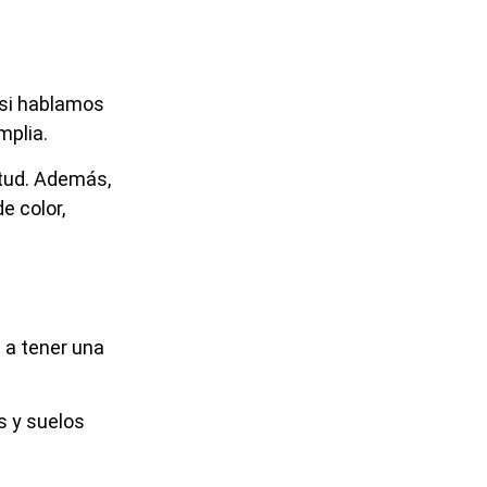
 si hablamos
mplia.
itud. Además,
e color,
 a tener una
s y suelos