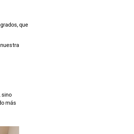
egrados, que
 nuestra
 sino
ado más