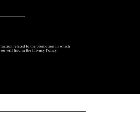
rmation related to the promotion in which
you will find in the
Privacy Policy
.