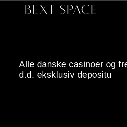
Alle danske casinoer og fr
d.d. eksklusiv depositu