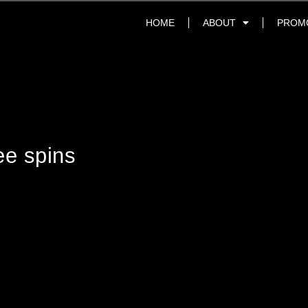
HOME
ABOUT
PROM
ee spins