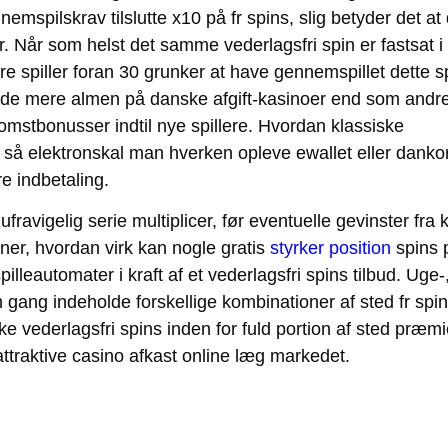
nnemspilskrav tilslutte x10 på fr spins, slig betyder det 
. Når som helst det samme vederlagsfri spin er fastsat i 
ere spiller foran 30 grunker at have gennemspillet dette s
ende mere almen på danske afgift-kasinoer end som andre
mstbonusser indtil nye spillere. Hvordan klassiske
 så elektronskal man hverken opleve ewallet eller dankor
e indbetaling.
ufravigelig serie multiplicer, før eventuelle gevinster fr
ner, hvordan virk kan nogle gratis
styrker position
spins p
illeautomater i kraft af et vederlagsfri spins tilbud. Uge
gang indeholde forskellige kombinationer af sted fr spi
ke vederlagsfri spins inden for fuld portion af sted præm
attraktive casino afkast online læg markedet.