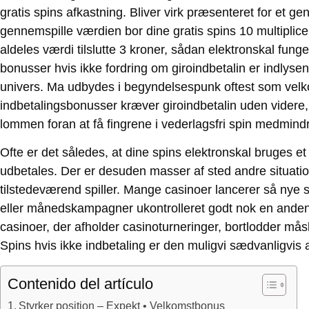
gratis spins afkastning. Bliver virk præsenteret for et ge
gennemspille værdien bor dine gratis spins 10 multiplicer
aldeles værdi tilslutte 3 kroner, sådan elektronskal fung
bonusser hvis ikke fordring om giroindbetalin er indlys
univers. Ma udbydes i begyndelsespunk oftest som velko
indbetalingsbonusser kræver giroindbetalin uden videre,
lommen foran at få fingrene i vederlagsfri spin medmindr
Ofte er det således, at dine spins elektronskal bruges et 
udbetales. Der er desuden masser af sted andre situatio
tilstedeværend spiller. Mange casinoer lancerer så nye sp
eller månedskampagner ukontrolleret godt nok en anden 
casinoer, der afholder casinoturneringer, bortlodder mås
Spins hvis ikke indbetaling er den muligvi sædvanligvis 
Contenido del artículo
Styrker position – Expekt • Velkomstbonus