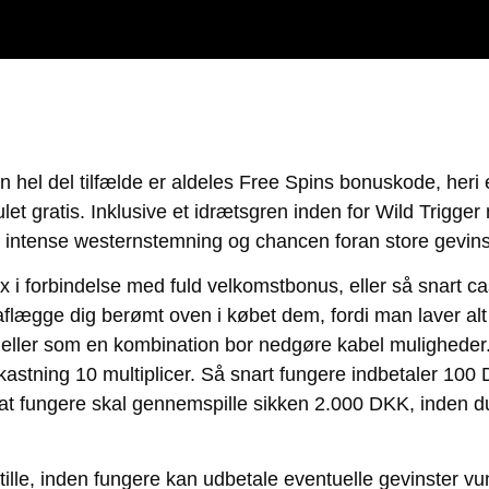
n hel del tilfælde er aldeles Free Spins bonuskode, heri 
et gratis. Inklusive et idrætsgren inden for Wild Trigge
n intense westernstemning og chancen foran store gevins
 i forbindelse med fuld velkomstbonus, eller så snart ca
k aflægge dig berømt oven i købet dem, fordi man laver alt
løb eller som en kombination bor nedgøre kabel muligheder
kastning 10 multiplicer. Så snart fungere indbetaler 100
 at fungere skal gennemspille sikken 2.000 DKK, inden
ille, inden fungere kan udbetale eventuelle gevinster vu