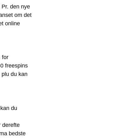
. Pr. den nye
uanset om det
et online
 for
50 freespins
 plu du kan
 kan du
r derefte
r ma bedste