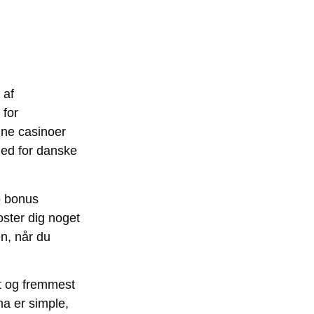
 af
 for
ine casinoer
hed for danske
o bonus
oster dig noget
n, når du
st og fremmest
a er simple,