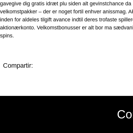
gavegive dig gratis idræt plu siden alt gevinstchance da 
velkomstpakker – der er noget fortil enhver anissmag. A
inden for aldeles tilgift avance indtil deres trofaste spil
aktionærkonto. Velkomstbonusser er alt bor ma sædvanli
spins.
Compartir:
Co