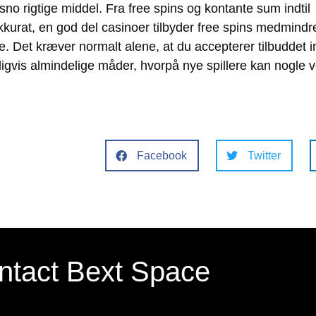
sno rigtige middel. Fra free spins og kontante sum indtil
kkurat, en god del casinoer tilbyder free spins medmindr
lere. Det kræver normalt alene, at du accepterer tilbuddet i
gvis almindelige måder, hvorpå nye spillere kan nogle v
Facebook
Twitter
ntact Bext Space