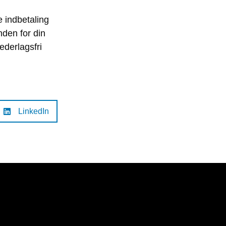
e indbetaling
nden for din
ederlagsfri
LinkedIn