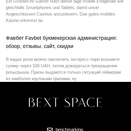
Ein Großteil ihr Gamer nutzt dieser tage mobile Endgeräte wie
gleichfalls Smartphones und Tablets, damit unser
Angeschlossen Casinos anzusteuern. Das gutes mobiles
Kasino erkennst du
Фавбет Favbet букмекерская администрация:
обзор, отзывы, сайт, скидки
В видах роли можно заключить экспресс-пари возьмите
сумму через 100 UAH, затем дожидаться прекращения
розыгрыша. Призы выдаются только ситуаций геймерам
из наиболее крупными призами, ну
benchmarking.