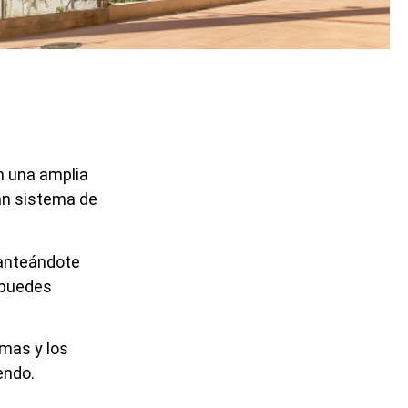
n una amplia
ran sistema de
lanteándote
 puedes
smas y los
endo.