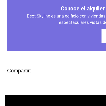
Conoce el alquile
Bext Skyline es una edificio con viviendas 
espectaculares vistas d
Compartir: