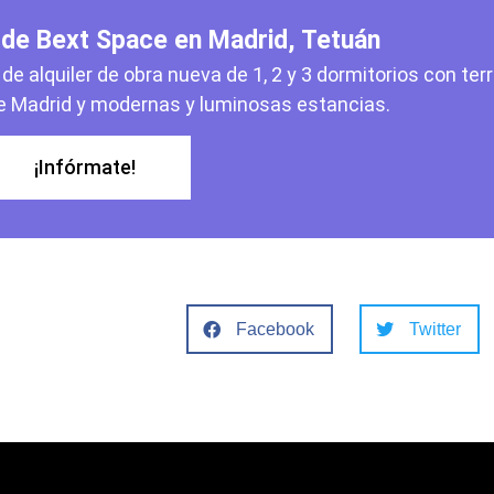
r de Bext Space en Madrid, Tetuán
de alquiler de obra nueva de 1, 2 y 3 dormitorios con ter
e Madrid y modernas y luminosas estancias.
¡Infórmate!
Facebook
Twitter