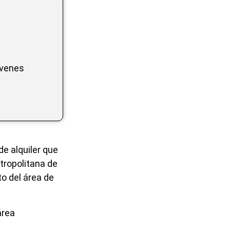
óvenes
e alquiler que
etropolitana de
to del área de
área