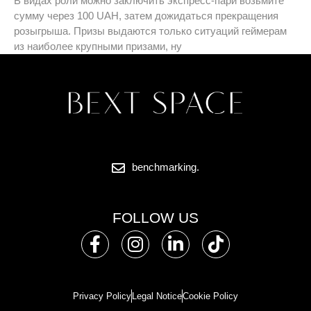
В видах роли можно заключить экспресс-пари возьмите
сумму через 100 UAH, затем дожидаться прекращения
розыгрыша. Призы выдаются только ситуаций геймерам
из наиболее крупными призами, ну
benchmarking.
FOLLOW US
Privacy Policy
Legal Notice
Cookie Policy