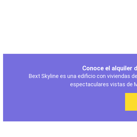
Conoce el alquiler
Bext Skyline es una edificio con viviendas de
espectaculares vistas de 