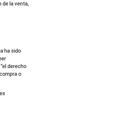
 de la venta,
ya ha sido
ner
 “el derecho
 compra o
res