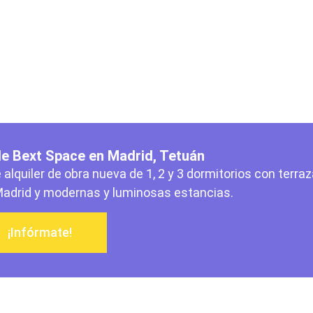
 de Bext Space en Madrid, Tetuán
 alquiler de obra nueva de 1, 2 y 3 dormitorios con terraz
Madrid y modernas y luminosas estancias.
¡Infórmate!