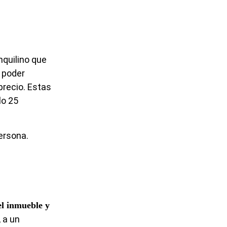
nquilino que
a poder
recio. Estas
lo 25
persona.
el inmueble y
 a un