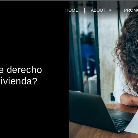
HOME
ABOUT
PROM
re derecho
vivienda?