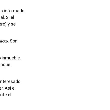
 es informado
l. Si el
ero) y se
. Son
racto
o inmueble.
aunque
 interesado
r. Así el
nte el