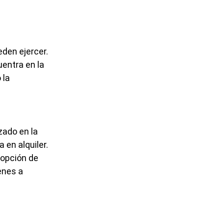
den ejercer.
uentra en la
 la
zado en la
 en alquiler.
 opción de
enes a