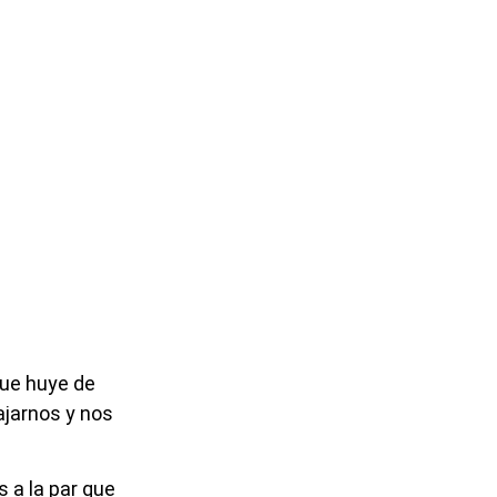
que huye de
ajarnos y nos
 a la par que