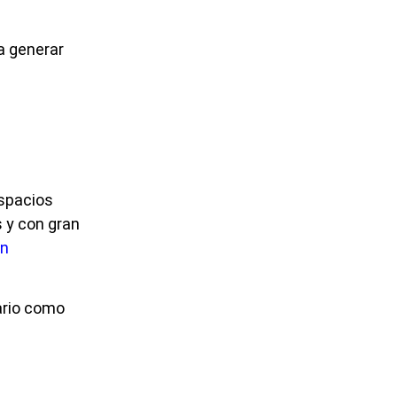
 a generar
espacios
s y con gran
en
ario como