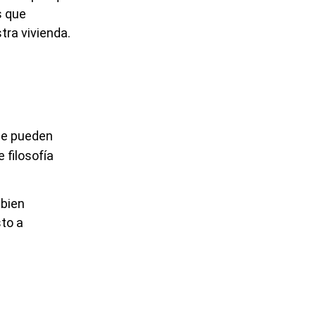
s que
tra vivienda.
ue pueden
e filosofía
 bien
to a