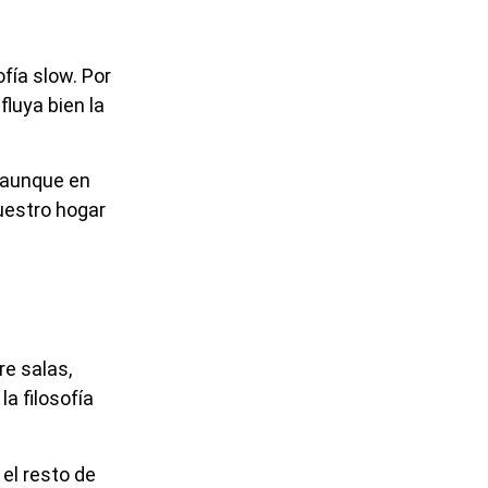
ofía slow. Por
luya bien la
, aunque en
nuestro hogar
e salas,
a filosofía
el resto de