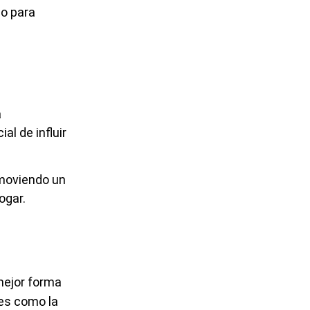
mo para
a
l de influir
omoviendo un
ogar.
mejor forma
les como la