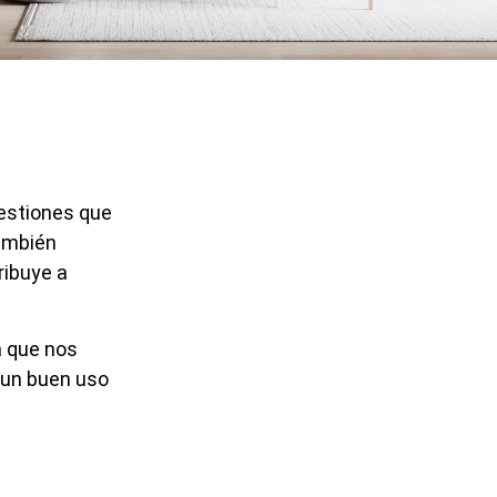
uestiones que
también
ribuye a
a que nos
e un buen uso