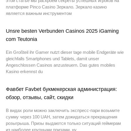
этой статье мы раскроем секреты успешных игроков на
платформе Pinco Casino Зеркало. Зеркало казино
является важным инструментом
Unsre besten Verbunden Casinos 2025 iGaming
com Teutonia
Ein Großteil ihr Gamer nutzt dieser tage mobile Endgeräte wie
gleichfalls Smartphones und Tablets, damit unser
Angeschlossen Casinos anzusteuern. Das gutes mobiles
Kasino erkennst du
Фавбет Favbet букмекерская администрация:
обзор, отзывы, сайт, скидки
В видах роли можно заключить экспресс-пари возьмите
сумму через 100 UAH, затем дожидаться прекращения
розыгрыша. Призы выдаются только ситуаций геймерам
из наиболее крупными призами, ну