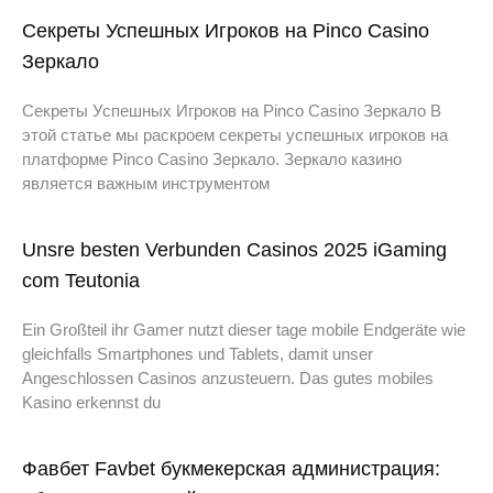
Секреты Успешных Игроков на Pinco Casino
Зеркало
Секреты Успешных Игроков на Pinco Casino Зеркало В
этой статье мы раскроем секреты успешных игроков на
платформе Pinco Casino Зеркало. Зеркало казино
является важным инструментом
Unsre besten Verbunden Casinos 2025 iGaming
com Teutonia
Ein Großteil ihr Gamer nutzt dieser tage mobile Endgeräte wie
gleichfalls Smartphones und Tablets, damit unser
Angeschlossen Casinos anzusteuern. Das gutes mobiles
Kasino erkennst du
Фавбет Favbet букмекерская администрация: